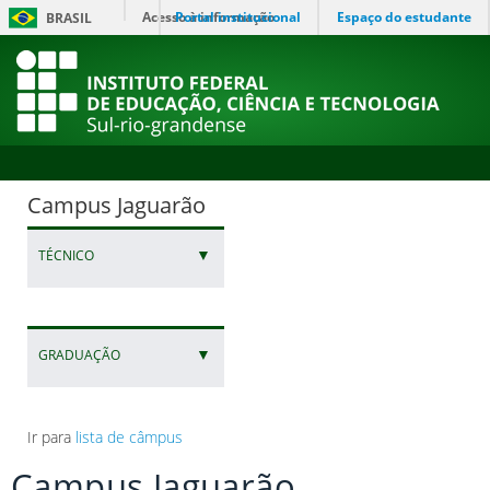
Acesso à informação
Portal institucional
Espaço do estudante
BRASIL
Campus Jaguarão
▼
TÉCNICO
▼
GRADUAÇÃO
Ir para
lista de câmpus
Campus Jaguarão