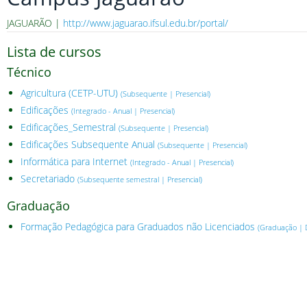
JAGUARÃO |
http://www.jaguarao.ifsul.edu.br/portal/
Lista de cursos
Técnico
Agricultura (CETP-UTU)
(Subsequente | Presencial)
Edificações
(Integrado - Anual | Presencial)
Edificações_Semestral
(Subsequente | Presencial)
Edificações Subsequente Anual
(Subsequente | Presencial)
Informática para Internet
(Integrado - Anual | Presencial)
Secretariado
(Subsequente semestral | Presencial)
Graduação
Formação Pedagógica para Graduados não Licenciados
(Graduação | D