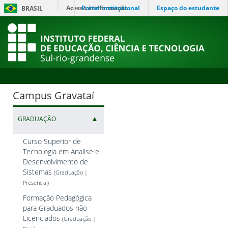
Acesso à informação
Portal institucional
Espaço do estudante
BRASIL
Campus Gravataí
▲
GRADUAÇÃO
Curso Superior de
Tecnologia em Analise e
Desenvolvimento de
Sistemas
(Graduação |
Presencial)
Formação Pedagógica
para Graduados não
Licenciados
(Graduação |