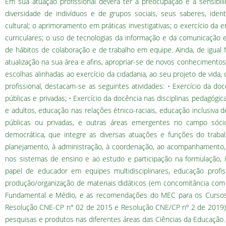
Em sua atuação profissional deverá ter a preocupação e a sensibi
diversidade de indivíduos e de grupos sociais, seus saberes, ident
cultural; o aprimoramento em práticas investigativas; o exercício d
curriculares; o uso de tecnologias da informação e da comunicação e
de hábitos de colaboração e de trabalho em equipe. Ainda, de igual 
atualização na sua área e afins, apropriar-se de novos conhecimentos 
escolhas alinhadas ao exercício da cidadania, ao seu projeto de vida,
profissional, destacam-se as seguintes atividades: • Exercício da d
públicas e privadas; • Exercício da docência nas disciplinas pedagógi
e adultos, educação nas relações étnico-raciais, educação inclusiva
públicas ou privadas, e outras áreas emergentes no campo sócio
democrática, que integre as diversas atuações e funções do trab
planejamento, à administração, à coordenação, ao acompanhamento, 
nos sistemas de ensino e ao estudo e participação na formulação, i
papel de educador em equipes multidisciplinares, educação profis
produção/organização de materiais didáticos (em concomitância com a
Fundamental e Médio, e as recomendações do MEC para os Cursos de
Resolução CNE-CP n° 02 de 2015 e Resolução CNE/CP nº 2 de 2019). 
pesquisas e produtos nas diferentes áreas das Ciências da Educação.