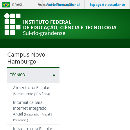
Acesso à informação
Portal institucional
Espaço do estudante
BRASIL
Campus Novo
Hamburgo
▲
TÉCNICO
Alimentação Escolar
(Subsequente | Distância)
Informática para
Internet Integrado
Anual
(Integrado - Anual |
Presencial)
Infraestrutura Escolar