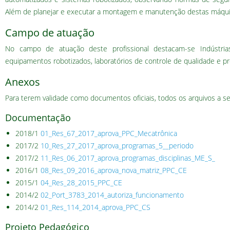
Além de planejar e executar a montagem e manutenção destas máqui
Campo de atuação
No campo de atuação deste profissional destacam-se Indústria
equipamentos robotizados, laboratórios de controle de qualidade e pr
Anexos
Para terem validade como documentos oficiais, todos os arquivos a s
Documentação
2018/1
01_Res_67_2017_aprova_PPC_Mecatrônica
2017/2
10_Res_27_2017_aprova_programas_5__periodo
2017/2
11_Res_06_2017_aprova_programas_disciplinas_ME_S_
2016/1
08_Res_09_2016_aprova_nova_matriz_PPC_CE
2015/1
04_Res_28_2015_PPC_CE
2014/2
02_Port_3783_2014_autoriza_funcionamento
2014/2
01_Res_114_2014_aprova_PPC_CS
Projeto Pedagógico