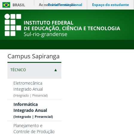
Acesso à informação
Portal institucional
Espaço do estudante
BRASIL
Campus Sapiranga
▲
TÉCNICO
Eletromecânica
Integrado Anual
(Integrado | Presencial)
Informática
Integrado Anual
(Integrado | Presencial)
Planejamento e
Controle de Produção